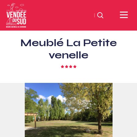
Suchen
Sud
Meublé La Petite
Vendée
Littoral
venelle
TourismusSüd
Vendée
4
Sterne
Küste