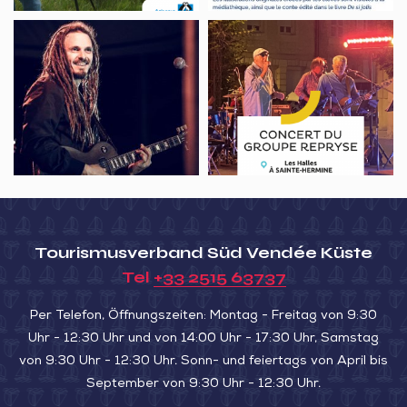
VON
Concert,
Concert
DIXMERIE“
FAB
et
I&I
Feu
duo
d’artifice,
Saint-
Jean-
d’Hermine
Tourismusverband Süd Vendée Küste
Tel
+33 2515 63737
Per Telefon, Öffnungszeiten: Montag - Freitag von 9:30
Uhr - 12:30 Uhr und von 14:00 Uhr - 17:30 Uhr, Samstag
von 9:30 Uhr - 12:30 Uhr. Sonn- und feiertags von April bis
September von 9:30 Uhr - 12:30 Uhr.