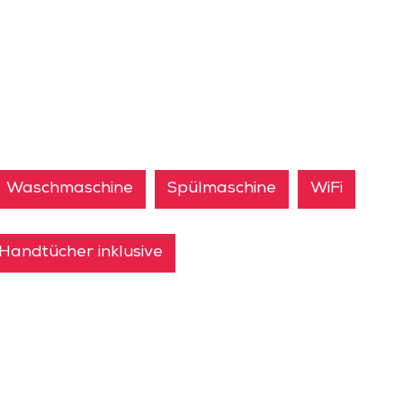
Waschmaschine
Spülmaschine
WiFi
Handtücher inklusive