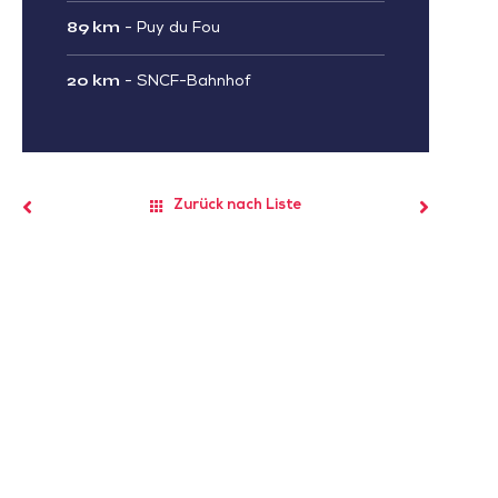
89 km
-
Puy du Fou
20 km
-
SNCF-Bahnhof
Zurück nach Liste