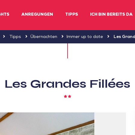
GHTS
ANREGUNGEN
TIPPS
ICH BIN BEREITS DA
Tipps
Übernachten
Immer up to date
Les Grand
Les Grandes Fillées
2
Sterne