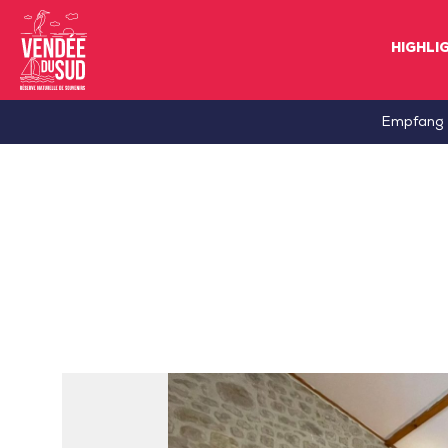
HIGHLI
Sud
Empfang
Vendée
Littoral
TourismusSüd
Vendée
Küste