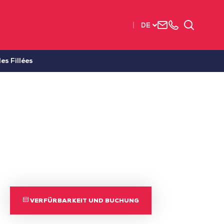
Uns
+33
Suchen
DE
kontaktieren
2515
63737
es Fillées
VERFÜRBARKEIT UND BUCHUNG