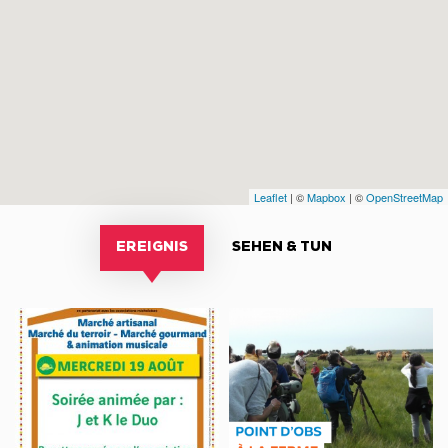
Leaflet
| ©
Mapbox
| ©
OpenStreetMap
EREIGNIS
SEHEN & TUN
Marché
NATUR
semi-
WANDERUNG
nocturne
„DIE
Festiv’Michelaise
VÖGEL
DES