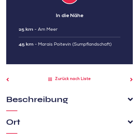
In die Nähe
25 km
-
Am Meer
45 km
-
Marais Poitevin (Sumpflandschaft)
Zurück nach Liste
Beschreibung
Ort