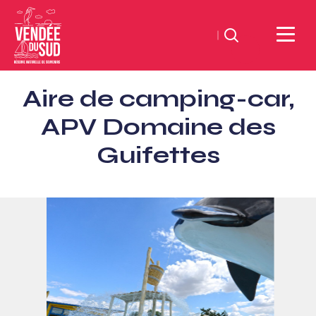
Suchen
Sud
Aire de camping-car,
Vendée
Littoral
APV Domaine des
TourismusSüd
Guifettes
Vendée
Küste