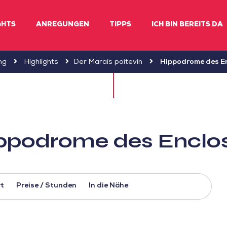
GHTS
ANREGUNGEN
TIPPS
ICH BIN BEREITS DA
ng
Highlights
Der Marais poitevin
Hippodrome des E
ppodrome des Enclo
t
Preise / Stunden
In die Nähe