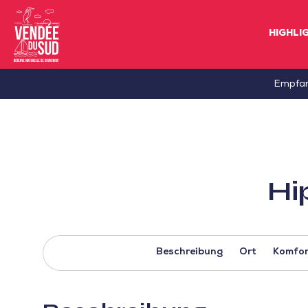
HIGHLI
Sud
Empfa
Vendée
Littoral
TourismusSüd
Vendée
Hi
Küste
Beschreibung
Ort
Komfor