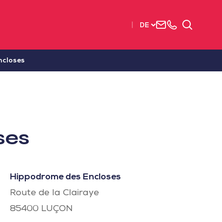
Uns
+33
Suchen
DE
kontaktieren
2515
63737
ncloses
ses
Hippodrome des Encloses
Route de la Clairaye
85400
LUÇON