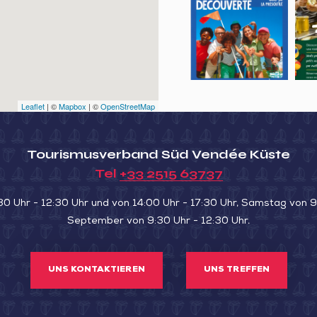
la
de
LA
au
d’e
Cabane
Luçon
DIE
golf
api
Kombucha
SA
Leaflet
| ©
Mapbox
| ©
OpenStreetMap
Tourismusverband Süd Vendée Küste
Tel
+33 2515 63737
30 Uhr - 12:30 Uhr und von 14:00 Uhr - 17:30 Uhr, Samstag von 9:
September von 9:30 Uhr - 12:30 Uhr.
UNS KONTAKTIEREN
UNS TREFFEN