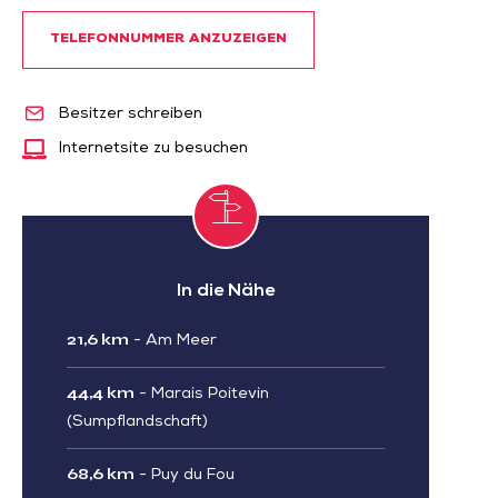
TELEFONNUMMER ANZUZEIGEN
Besitzer schreiben
Internetsite zu besuchen
In die Nähe
21,6 km
-
Am Meer
44,4 km
-
Marais Poitevin
(Sumpflandschaft)
68,6 km
-
Puy du Fou