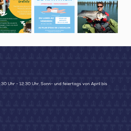
UFENDES
coin,
xploitation
de
pêche
Production
cole
natation,
en
ISON“
de
Plan
mer
safran
d’eau
du
et
de
bar
maceron
baignade
en
float
tube
30 Uhr - 12:30 Uhr. Sonn- und feiertags von April bis