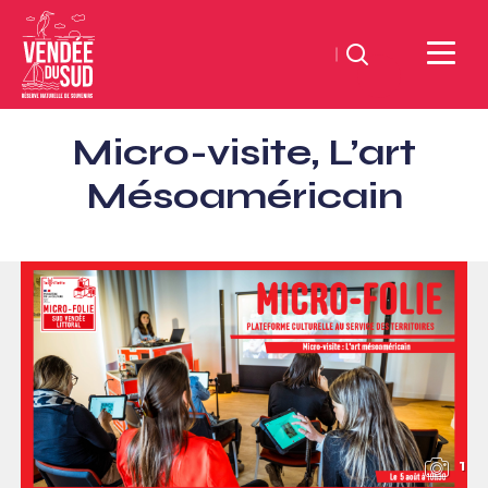
Suchen
Sud
Micro-visite, L’art
Vendée
Littoral
Mésoaméricain
TourismusSüd
Vendée
Küste
1