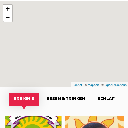
+
−
Leaflet
| ©
Mapbox
| ©
OpenStreetMap
EREIGNIS
ESSEN & TRINKEN
SCHLAF
Véhicules
Concert
anciens,
avec