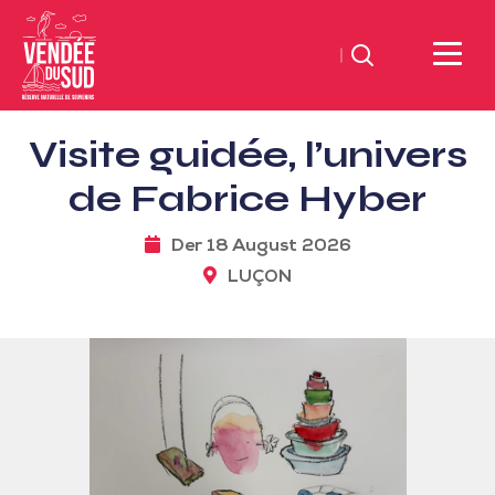
Suchen
Sud
Visite guidée, l’univers
Vendée
Littoral
de Fabrice Hyber
TourismusSüd
Vendée
Der 18 August 2026
Küste
LUÇON