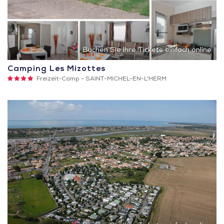
Buchen Sie Ihre Tickets einfach online
Camping Les Mizottes
4
Freizeit-Camp -
SAINT-MICHEL-EN-L'HERM
Sterne