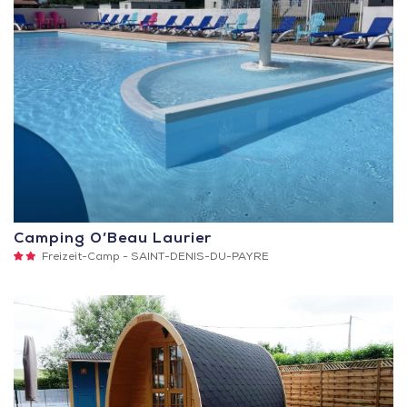
Camping O’Beau Laurier
2
Freizeit-Camp -
SAINT-DENIS-DU-PAYRE
Sterne