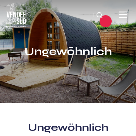
Suchen
Sud
Vendée
Ungewöhnlich
Littoral
TourismusSüd
Vendée
Küste
Ungewöhnlich