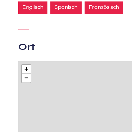
Englisch
Spanisch
Französisch
Ort
+
−