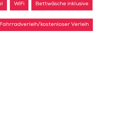
ol
WiFi
Bettwäsche inklusive
Fahrradverleih/kostenloser Verleih