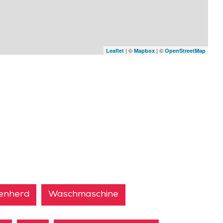
| ©
| ©
Leaflet
Mapbox
OpenStreetMap
lenherd
Waschmaschine