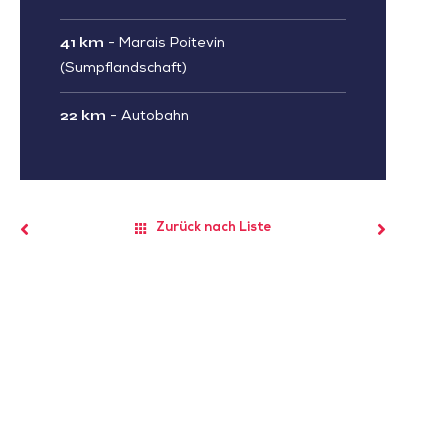
41 km
-
Marais Poitevin
(Sumpflandschaft)
22 km
-
Autobahn
Zurück nach Liste