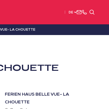
Uns
+33
Suchen
DE
kontaktieren
2515
63737
 VUE- LA CHOUETTE
 CHOUETTE
FERIEN HAUS BELLE VUE- LA
CHOUETTE