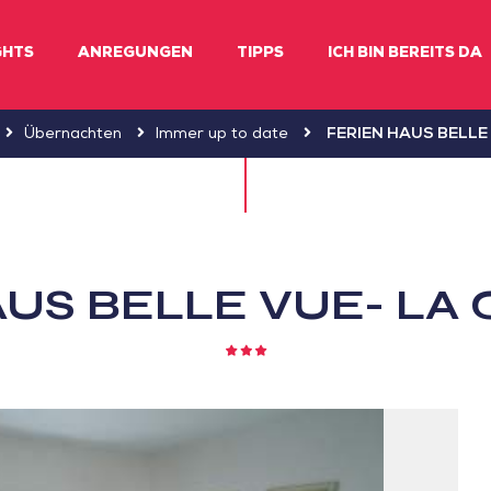
GHTS
ANREGUNGEN
TIPPS
ICH BIN BEREITS DA
Übernachten
Immer up to date
FERIEN HAUS BELLE
AUS BELLE VUE- LA
3
Sterne