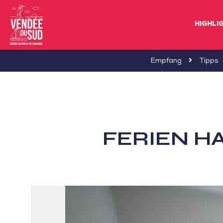
HIGHLI
Sud
Empfang
Tipps
Vendée
Littoral
TourismusSüd
Vendée
FERIEN H
Küste