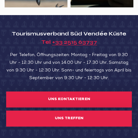
de
le
la
car
Belle
aux
Henriette
1000
Tourismusverband Süd Vendée Küste
voyages
Tel
+33 2515 63737
Per Telefon, Öffnungszeiten: Montag - Freitag von 9:30
Uhr - 12:30 Uhr und von 14:00 Uhr - 17:30 Uhr, Samstag
von 9:30 Uhr - 12:30 Uhr. Sonn- und feiertags von April bis
September von 9:30 Uhr - 12:30 Uhr.
UNS KONTAKTIEREN
UNS TREFFEN