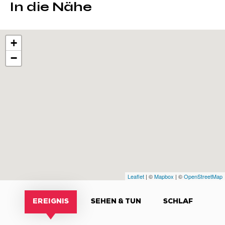
In die Nähe
+
−
Leaflet
| ©
Mapbox
| ©
OpenStreetMap
EREIGNIS
SEHEN & TUN
SCHLAF