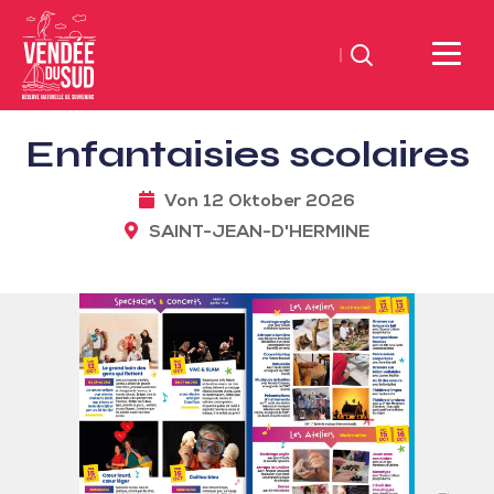
Suchen
Sud
Enfantaisies scolaires
Vendée
Littoral
Von 12 Oktober 2026
TourismusSüd
SAINT-JEAN-D'HERMINE
Vendée
Küste