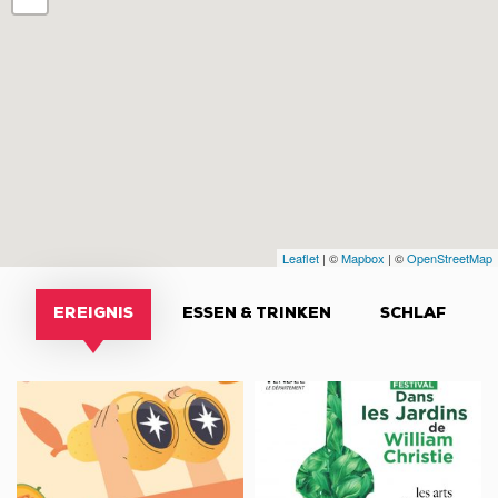
Leaflet
| ©
Mapbox
| ©
OpenStreetMap
EREIGNIS
ESSEN & TRINKEN
SCHLAF
À
Festival
voir
Dans
et
les
À
Jardins