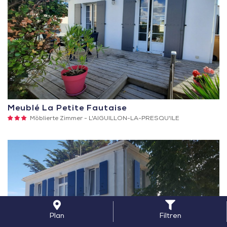
Meublé La Petite Fautaise
3
Möblierte Zimmer -
L'AIGUILLON-LA-PRESQU'ILE
Sterne
Plan
Filtren