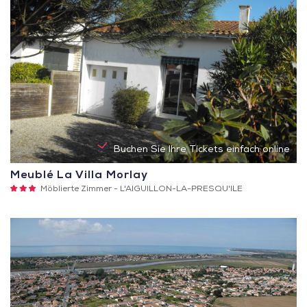
Buchen Sie Ihre Tickets einfach online
Meublé La Villa Morlay
3
Möblierte Zimmer -
L'AIGUILLON-LA-PRESQU'ILE
Sterne