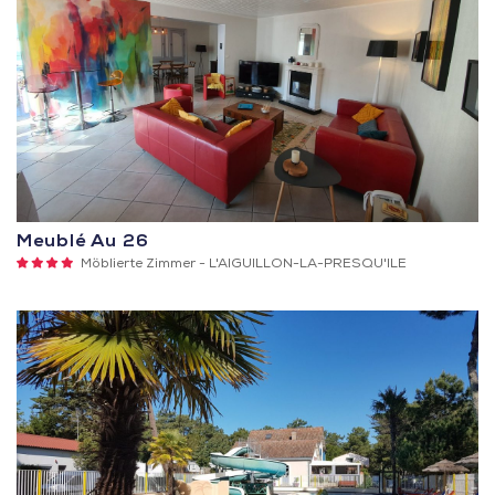
Meublé Au 26
4
Möblierte Zimmer -
L'AIGUILLON-LA-PRESQU'ILE
Sterne