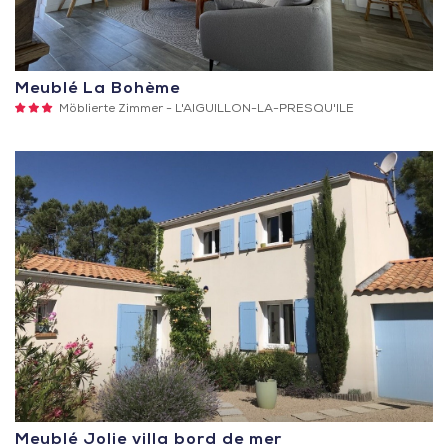
Meublé La Bohème
3
Möblierte Zimmer -
L'AIGUILLON-LA-PRESQU'ILE
Sterne
Meublé Jolie villa bord de mer