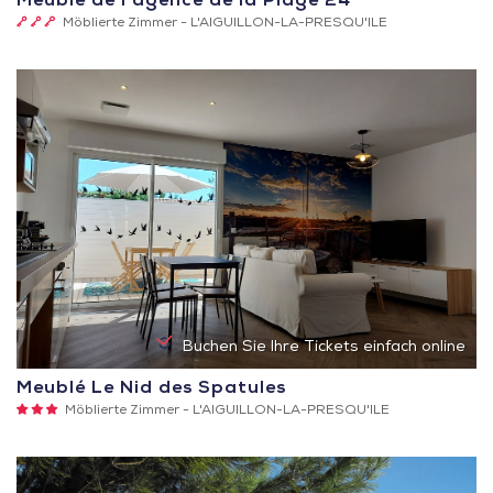
Meublé de l’agence de la Plage 24
3
Möblierte Zimmer -
L'AIGUILLON-LA-PRESQU'ILE
Schlüssel
(Clévacances)
Buchen Sie Ihre Tickets einfach online
Meublé Le Nid des Spatules
3
Möblierte Zimmer -
L'AIGUILLON-LA-PRESQU'ILE
Sterne