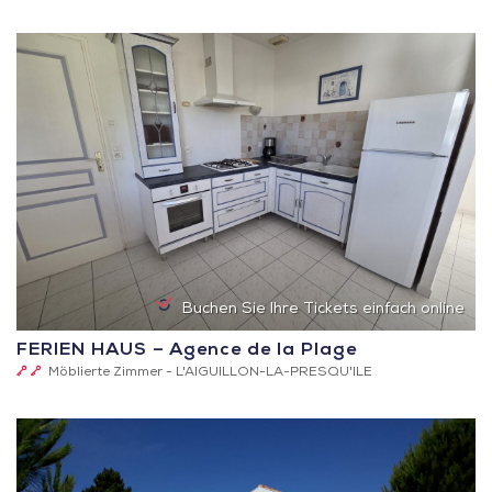
Schlüssel
(Clévacances)
Buchen Sie Ihre Tickets einfach online
FERIEN HAUS – Agence de la Plage
2
Möblierte Zimmer -
L'AIGUILLON-LA-PRESQU'ILE
Schlüssel
(Clévacances)