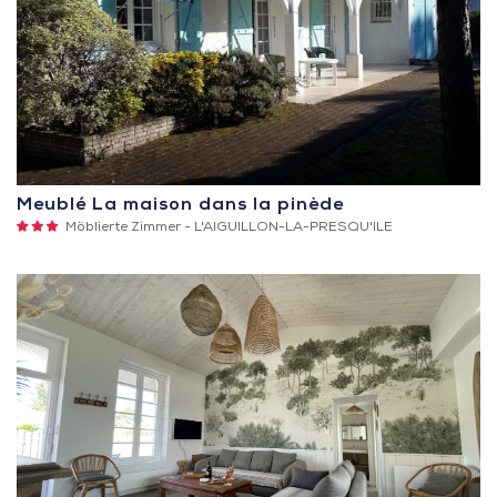
Meublé La maison dans la pinède
3
Möblierte Zimmer -
L'AIGUILLON-LA-PRESQU'ILE
Sterne