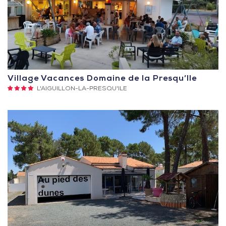
Village Vacances Domaine de la Presqu’Ile
4
L'AIGUILLON-LA-PRESQU'ILE
Sterne