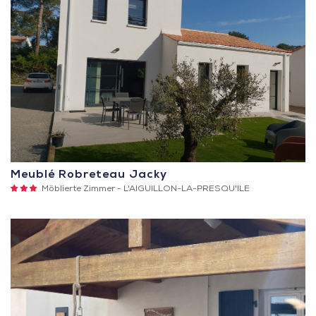
Meublé Robreteau Jacky
3
Möblierte Zimmer -
L'AIGUILLON-LA-PRESQU'ILE
Sterne