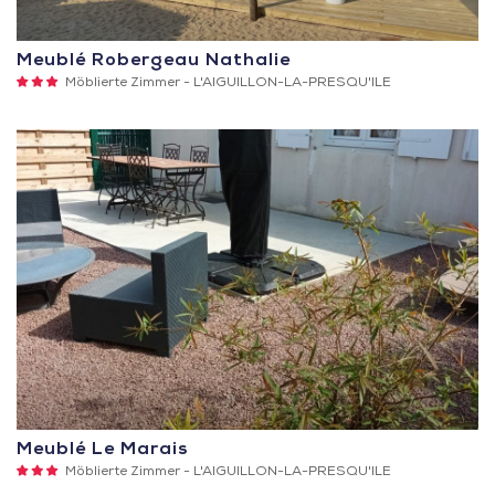
Meublé Robergeau Nathalie
3
Möblierte Zimmer -
L'AIGUILLON-LA-PRESQU'ILE
Sterne
Meublé Le Marais
3
Möblierte Zimmer -
L'AIGUILLON-LA-PRESQU'ILE
Sterne