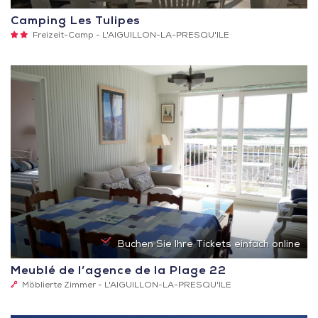
Camping Les Tulipes
2
Freizeit-Camp -
L'AIGUILLON-LA-PRESQU'ILE
Sterne
Buchen Sie Ihre Tickets einfach online
Meublé de l’agence de la Plage 22
1
Möblierte Zimmer -
L'AIGUILLON-LA-PRESQU'ILE
Schlüssel
(Clévacances)