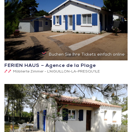
Buchen Sie Ihre Tickets einfach online
FERIEN HAUS – Agence de la Plage
2
Möblierte Zimmer -
L'AIGUILLON-LA-PRESQU'ILE
Schlüssel
(Clévacances)