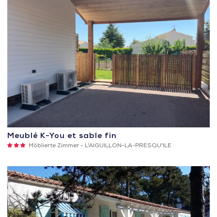
Meublé K-You et sable fin
3
Möblierte Zimmer -
L'AIGUILLON-LA-PRESQU'ILE
Sterne