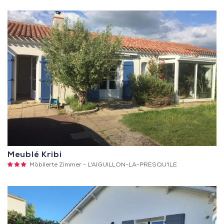
Meublé Kribi
3
Möblierte Zimmer -
L'AIGUILLON-LA-PRESQU'ILE
Sterne