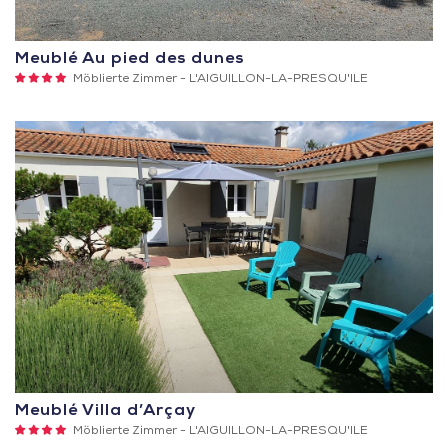
Meublé Au pied des dunes
4
Möblierte Zimmer -
L'AIGUILLON-LA-PRESQU'ILE
Sterne
Meublé Villa d’Arçay
4
Möblierte Zimmer -
L'AIGUILLON-LA-PRESQU'ILE