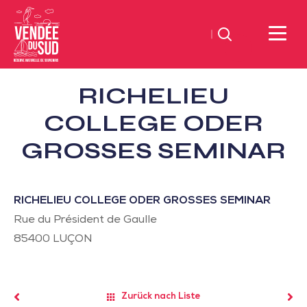
Suchen
Sud
RICHELIEU
Vendée
Littoral
COLLEGE ODER
TourismusSüd
GROSSES SEMINAR
Vendée
Küste
RICHELIEU COLLEGE ODER GROSSES SEMINAR
Rue du Président de Gaulle
85400
LUÇON
Zurück nach Liste