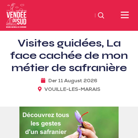
Suchen
Sud
Visites guidées, La
Vendée
Littoral
face cachée de mon
TourismusSüd
métier de safranière
Vendée
Küste
Der 11 August 2026
VOUILLE-LES-MARAIS