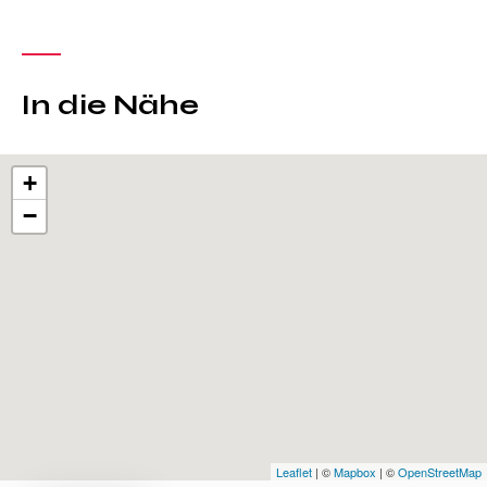
In die Nähe
+
−
Leaflet
| ©
Mapbox
| ©
OpenStreetMap