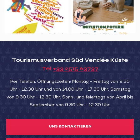
associations
à
et
Lairoux
maceron
–
Initiation
Poterie
Tourismusverband Süd Vendée Küste
Tel
+33 2515 63737
Per Telefon, Öffnungszeiten: Montag - Freitag von 9:30
Uhr - 12:30 Uhr und von 14:00 Uhr - 17:30 Uhr, Samstag
von 9:30 Uhr - 12:30 Uhr. Sonn- und feiertags von April bis
September von 9:30 Uhr - 12:30 Uhr.
UNS KONTAKTIEREN