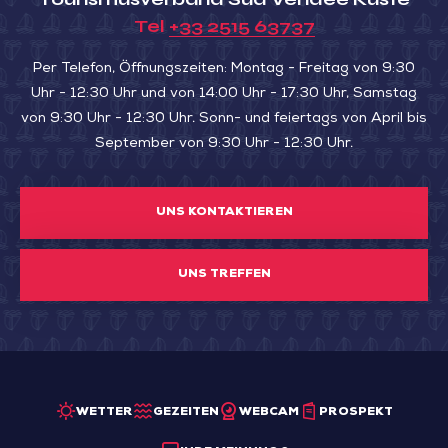
de
Tel
+33 2515 63737
l’Aiguillon
Per Telefon, Öffnungszeiten: Montag - Freitag von 9:30
Uhr - 12:30 Uhr und von 14:00 Uhr - 17:30 Uhr, Samstag
von 9:30 Uhr - 12:30 Uhr. Sonn- und feiertags von April bis
September von 9:30 Uhr - 12:30 Uhr.
UNS KONTAKTIEREN
UNS TREFFEN
WETTER
GEZEITEN
WEBCAM
PROSPEKT