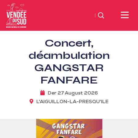
Suchen
Sud
Concert,
Vendée
Littoral
déambulation
TourismusSüd
GANGSTAR
Vendée
Küste
FANFARE
Der 27 August 2026
L'AIGUILLON-LA-PRESQU'ILE