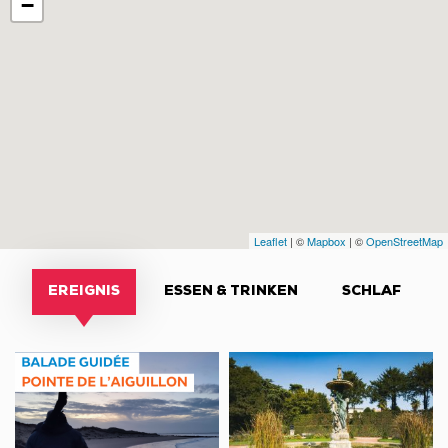
−
Leaflet
| ©
Mapbox
| ©
OpenStreetMap
EREIGNIS
ESSEN & TRINKEN
SCHLAF
NATUR
Visite
WANDERUNG
nocturne
„ZWISCHEN
au