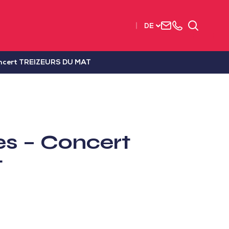
Uns
+33
Suchen
DE
kontaktieren
2515
63737
oncert TREIZEURS DU MAT
es – Concert
T