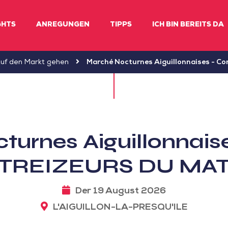
GHTS
ANREGUNGEN
TIPPS
ICH BIN BEREITS DA
uf den Markt gehen
Marché Nocturnes Aiguillonnaises - C
urnes Aiguillonnais
TREIZEURS DU MA
Der 19 August 2026
L'AIGUILLON-LA-PRESQU'ILE