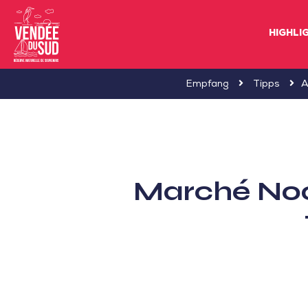
HIGHLI
Sud
Empfang
Tipps
A
Vendée
Littoral
TourismusSüd
Vendée
Marché Noct
Küste