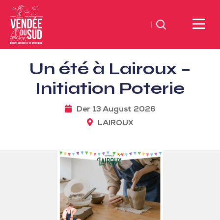
Suchen
Sud
Un été à Lairoux –
Vendée
Littoral
Initiation Poterie
TourismusSüd
Vendée
Der 13 August 2026
Küste
LAIROUX