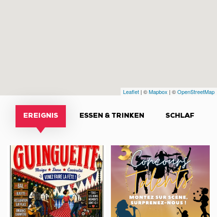
Leaflet
| ©
Mapbox
| ©
OpenStreetMap
EREIGNIS
ESSEN & TRINKEN
SCHLAF
Soirées
CONCOURS
Guinguettes
DE
TALENTS