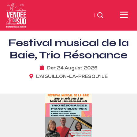
Suchen
Sud
Festival musical de la
Vendée
Littoral
Baie, Trio Résonance
TourismusSüd
Vendée
Der 24 August 2026
Küste
L'AIGUILLON-LA-PRESQU'ILE