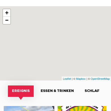
+
−
Leaflet
| ©
Mapbox
| ©
OpenStreetMap
EREIGNIS
ESSEN & TRINKEN
SCHLAF
Visite
Véhicules